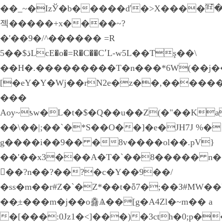
��_~�IzЎ�b�����ď�>X����߬�
젝�����+x����~?
�'��9�/^������ =R
5��$ڌLcE�o�=R�C��C՚L-w5L��Tş��\
��H�.���������T�n���*6W(��j��^f+�<ں3�����׎��$T��vjnƁ=�@��
[�eY�Y�Wj��rN2e�z��,������''
���
Aoy~ƾw�L�t�$�Q��u��Z(�"��K
��\��|;��`�*S��O��]�e�JH7J %�
g����i��9�� �8v����ol��.pV}
��'��x3���A�T�`��8����� n�
��?n��?��?�c�Y��9��/
�ss�m��r#Z�`�Z*��t�ȭ7�;��З#MW�
��ַ±���m�j��o춇Ѧ��[g�A4Zl�~m�� a
�[���:0Jz1�<]���)�3cth�0;p