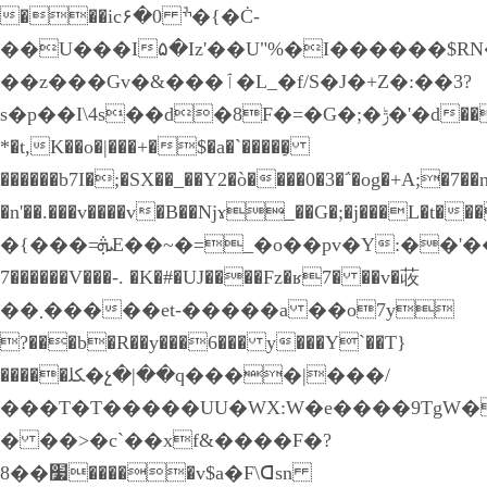
���ic۶�0 ׯ�{�Ċ-
��U���I۵�Iz'��U"%�I������$R
��z���Gv�&���ٱ�L_�f/S�J�+Z�:��3?
s�p��I\4s��d�8F�=�G�;�ݱ�'�d��?ͨ
*�t,K��o�|���+�$�a�`�����̧
������b7I�;�SX��_��Y2�ò����0�3�΅�og�+A;�
�n'��.���v����v�B��ǋɤ_��G�;�j���L�t��
�{���=ܞE��~�=_�o��pv�Y:��'���_7����A�6�kR�{���ۋ':�J:|w�
7������V���-. �K�#�UJ����Fz�ʁ7� ��v�荍
��܂�����et-�����a ��o7у
?���b�R��y���6��� y���Y`��T}
�����ﳫ�չ�|��q����|���/
���T�T�����UU�WX:W�e����9TgW
� ��>�c`��xf&����F�?
8��׷�����v$a�F\ᗡsn