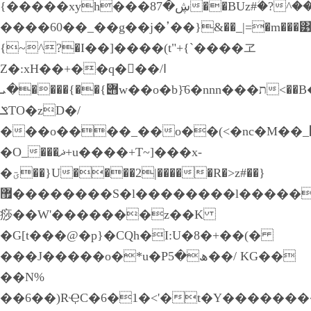
{�����xyh���8ڜ�7��BUz#ؗ�?^��6H�ý������;�Y�{?
����60��_��g��j�ߴ��}&��_|=�m���͹>
{~^?�I��]����(t"+{`����ヱ
Z�:xH��+��q�򽬚��ߊ/
�ܝ����{��{݋w��o�b}6̄�nnn���ת<��B���of�y����{5Zʳ@�x��v��ݯ���h��}
ݏTO�zD�/
���o����_��o��(<�nc�M��_׽�{�&��:a^�����ˇ�o�M�;�V�`qv>�{���i������;%
�O_���ޛ+u����+T~]���x-
�ؾ��}U����2|�����R�>z#��}
޿��������S�l��������l���������ׇ����
痧��W'�������z��K
�G[t���@�p}�CQh�I:U�8�+��(�
���J�����o�*u�Pھ�5��/ KG��
��N%
��6��)RҾC�6�1�<'�
t�Y�������