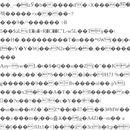
��_~�IzЎ�b�����ď�>X����߬�
젝�����+x����~?
�'��9�/^������ =R
5��$ڌLcE�o�=R�C��C՚L-w5L��Tş��\
��H�.���������T�n���*6W(��j��^f+�<ں3�����׎��$T��vjnƁ=�@��
[�eY�Y�Wj��rN2e�z��,������''
���
Aoy~ƾw�L�t�$�Q��u��Z(�"��K
��\��|;��`�*S��O��]�e�JH7J %�
g����i��9�� �8v����ol��.pV}
��'��x3���A�T�`��8����� n�
��?n��?��?�c�Y��9��/
�ss�m��r#Z�`�Z*��t�ȭ7�;��З#MW�
��ַ±���m�j��o춇Ѧ��[g�A4Zl�~m�� a
�[���:0Jz1�<]���)�3cth�0;p