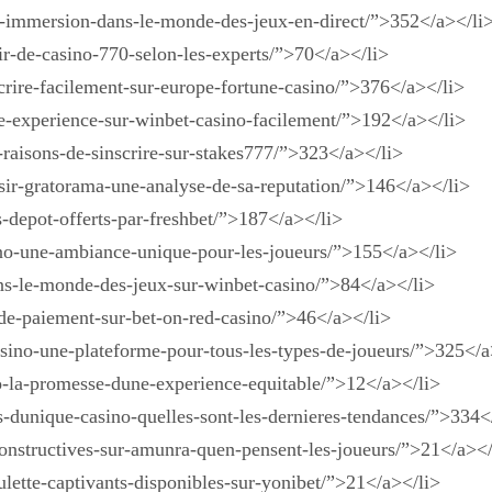
no-immersion-dans-le-monde-des-jeux-en-direct/”>352</a></li
ir-de-casino-770-selon-les-experts/”>70</a></li>
crire-facilement-sur-europe-fortune-casino/”>376</a></li>
re-experience-sur-winbet-casino-facilement/”>192</a></li>
-raisons-de-sinscrire-sur-stakes777/”>323</a></li>
sir-gratorama-une-analyse-de-sa-reputation/”>146</a></li>
s-depot-offerts-par-freshbet/”>187</a></li>
ino-une-ambiance-unique-pour-les-joueurs/”>155</a></li>
ns-le-monde-des-jeux-sur-winbet-casino/”>84</a></li>
-de-paiement-sur-bet-on-red-casino/”>46</a></li>
asino-une-plateforme-pour-tous-les-types-de-joueurs/”>325</a
o-la-promesse-dune-experience-equitable/”>12</a></li>
s-dunique-casino-quelles-sont-les-dernieres-tendances/”>334<
-constructives-sur-amunra-quen-pensent-les-joueurs/”>21</a></
ulette-captivants-disponibles-sur-yonibet/”>21</a></li>