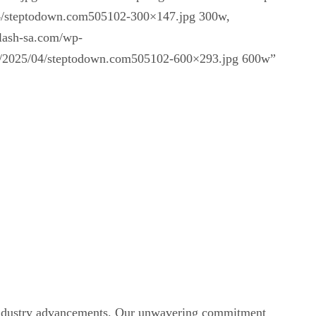
/04/steptodown.com505102-300×147.jpg 300w,
flash-sa.com/wp-
ds/2025/04/steptodown.com505102-600×293.jpg 600w”
d industry advancements. Our unwavering commitment