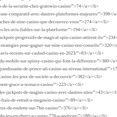
s-de-la-securite-chez-gratowin-casino/”>74</a></li>
o-une-comparatif-avec-dautres-plateformes-majeures/”>398</a
caches-de-nine-casino-que-decouvrez-vous/”>274</a></li>
o-les-avis-fiables-sur-la-plateforme/”>194</a></li>
ackpots-progressifs-de-magical-spin-casino-attirent-ils/”>234
s-strategies-pour-gagner-sur-nine-casino-nos-conseils/”>320</
s-avis-recents-sur-cashed-casino-en-2023/”>83</a></li>
-du-mobile-sur-spinsy-casino-qui-font-la-difference/”>380</a>
grandissante-de-prince-ali-casino-au-niveau-international/”>1
-casino-les-jeux-de-societe-a-decouvrir/”>382</a></li>
ement-grace-a-wonaco-casino/”>223</a></li>
des-jackpots-de-magius-casino-avec-dautres-sites/”>43</a></l
s-frais-de-retrait-a-megawin-casino/”>89</a></li>
eux-de-roulette-sur-7bit-casino/”>376</a></li>
-du-jeu-en-direct-a-casino-770-a-analyser/”>188</a></li>