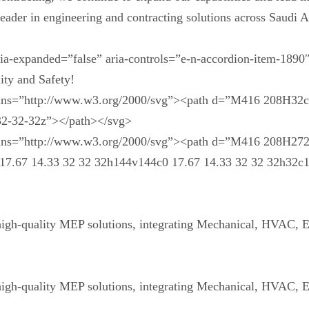
a leader in engineering and contracting solutions across Saudi 
a-expanded=”false” aria-controls=”e-n-accordion-item-1890
ty and Safety!
lns=”http://www.w3.org/2000/svg”><path d=”M416 208H32c-
32-32-32z”></path></svg>
mlns=”http://www.w3.org/2000/svg”><path d=”M416 208H272
17.67 14.33 32 32 32h144v144c0 17.67 14.33 32 32 32h32c
 high-quality MEP solutions, integrating Mechanical, HVAC, E
 high-quality MEP solutions, integrating Mechanical, HVAC, E