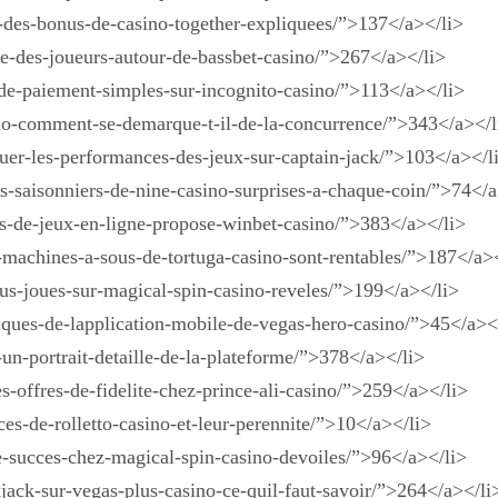
s-des-bonus-de-casino-together-expliquees/”>137</a></li>
e-des-joueurs-autour-de-bassbet-casino/”>267</a></li>
-de-paiement-simples-sur-incognito-casino/”>113</a></li>
ino-comment-se-demarque-t-il-de-la-concurrence/”>343</a></l
uer-les-performances-des-jeux-sur-captain-jack/”>103</a></l
s-saisonniers-de-nine-casino-surprises-a-chaque-coin/”>74</a
ns-de-jeux-en-ligne-propose-winbet-casino/”>383</a></li>
s-machines-a-sous-de-tortuga-casino-sont-rentables/”>187</a>
lus-joues-sur-magical-spin-casino-reveles/”>199</a></li>
stiques-de-lapplication-mobile-de-vegas-hero-casino/”>45</a><
un-portrait-detaille-de-la-plateforme/”>378</a></li>
es-offres-de-fidelite-chez-prince-ali-casino/”>259</a></li>
ces-de-rolletto-casino-et-leur-perennite/”>10</a></li>
de-succes-chez-magical-spin-casino-devoiles/”>96</a></li>
kjack-sur-vegas-plus-casino-ce-quil-faut-savoir/”>264</a></li