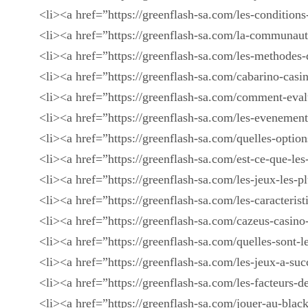
<li><a href=”https://greenflash-sa.com/les-condition
<li><a href=”https://greenflash-sa.com/la-communaut
<li><a href=”https://greenflash-sa.com/les-methodes
<li><a href=”https://greenflash-sa.com/cabarino-cas
<li><a href=”https://greenflash-sa.com/comment-eval
<li><a href=”https://greenflash-sa.com/les-evenement
<li><a href=”https://greenflash-sa.com/quelles-optio
<li><a href=”https://greenflash-sa.com/est-ce-que-le
<li><a href=”https://greenflash-sa.com/les-jeux-les-p
<li><a href=”https://greenflash-sa.com/les-caracteri
<li><a href=”https://greenflash-sa.com/cazeus-casino-
<li><a href=”https://greenflash-sa.com/quelles-sont-l
<li><a href=”https://greenflash-sa.com/les-jeux-a-suc
<li><a href=”https://greenflash-sa.com/les-facteurs-
<li><a href=”https://greenflash-sa.com/jouer-au-blac