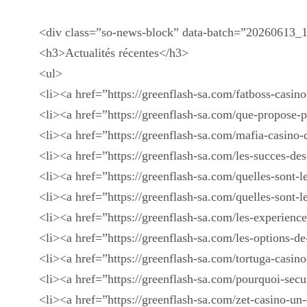
<div class=”so-news-block” data-batch=”20260613_182
<h3>Actualités récentes</h3>
<ul>
<li><a href=”https://greenflash-sa.com/fatboss-casin
<li><a href=”https://greenflash-sa.com/que-propose-p
<li><a href=”https://greenflash-sa.com/mafia-casino
<li><a href=”https://greenflash-sa.com/les-succes-de
<li><a href=”https://greenflash-sa.com/quelles-sont-
<li><a href=”https://greenflash-sa.com/quelles-sont-l
<li><a href=”https://greenflash-sa.com/les-experien
<li><a href=”https://greenflash-sa.com/les-options-d
<li><a href=”https://greenflash-sa.com/tortuga-casin
<li><a href=”https://greenflash-sa.com/pourquoi-sec
<li><a href=”https://greenflash-sa.com/zet-casino-un-