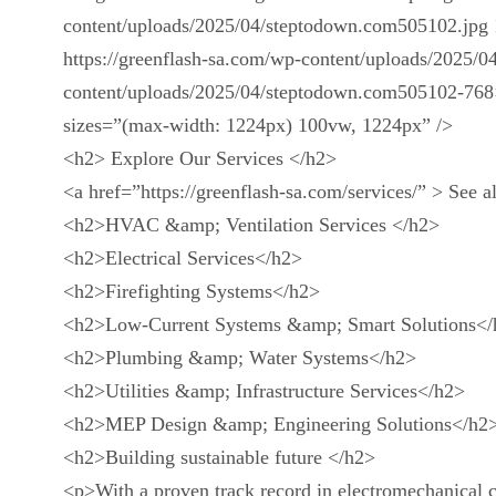
content/uploads/2025/04/steptodown.com505102.jpg 
https://greenflash-sa.com/wp-content/uploads/2025/
content/uploads/2025/04/steptodown.com505102-768
sizes=”(max-width: 1224px) 100vw, 1224px” />
<h2> Explore Our Services </h2>
<a href=”https://greenflash-sa.com/services/” > See al
<h2>HVAC &amp; Ventilation Services </h2>
<h2>Electrical Services</h2>
<h2>Firefighting Systems</h2>
<h2>Low-Current Systems &amp; Smart Solutions<
<h2>Plumbing &amp; Water Systems</h2>
<h2>Utilities &amp; Infrastructure Services</h2>
<h2>MEP Design &amp; Engineering Solutions</h2
<h2>Building sustainable future </h2>
<p>With a proven track record in electromechanical 