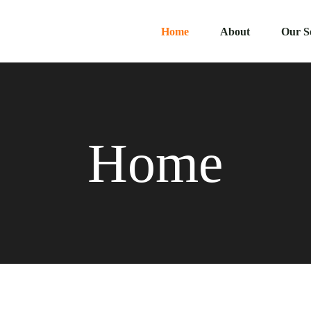
Home
About
Our S
Home