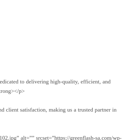
cated to delivering high-quality, efficient, and
/strong></p>
client satisfaction, making us a trusted partner in
2.jpg” alt=”” srcset=”https://greenflash-sa.com/wp-