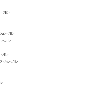
></li>
</a></li>
a></li>
</li>
73</a></li>
i>