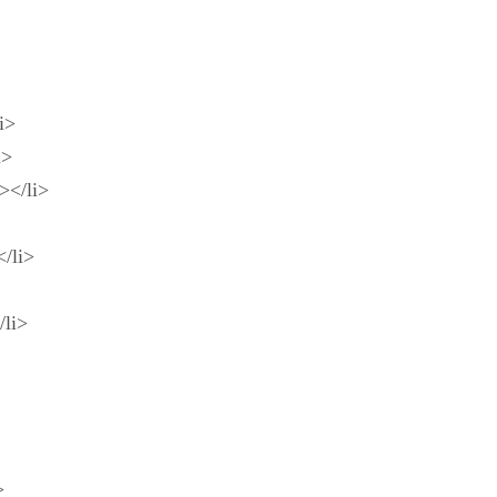
i>
i>
></li>
</li>
/li>
>