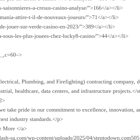
s-saisonnieres-a-cresus-casino-analyse/”>166</a></li>
mania-attire-t-il-de-nouveaux-joueurs/”>71</a></li>
-de-jouer-sur-verde-casino-en-2023/”>389</a></li>
a-sous-les-plus-jouees-chez-lucky8-casino/”>44</a></li>
h_,c=60–>
rical, Plumbing, and Firefighting) contracting company, dedi
strial, healthcare, data centers, and infrastructure projects.<
2>
take pride in our commitment to excellence, innovation, and 
hest industry standards.</p>
er More </a>
lash-sa.com/wp-content/uploads/2025/04/steptodown.com50510