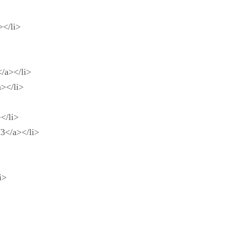
></li>
</a></li>
a></li>
</li>
73</a></li>
i>