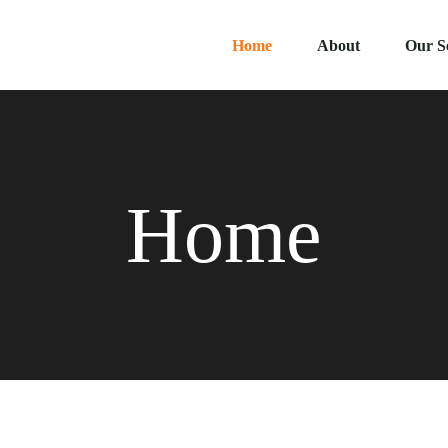
Home
About
Our S
Home