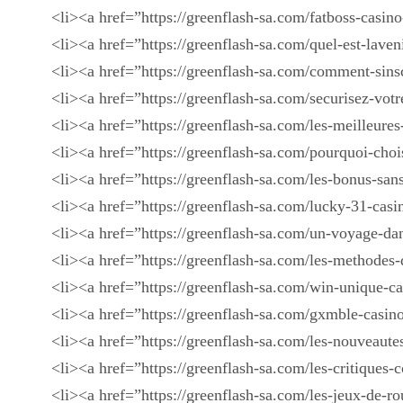
<li><a href=”https://greenflash-sa.com/fatboss-casi
<li><a href=”https://greenflash-sa.com/quel-est-laven
<li><a href=”https://greenflash-sa.com/comment-sins
<li><a href=”https://greenflash-sa.com/securisez-vot
<li><a href=”https://greenflash-sa.com/les-meilleures
<li><a href=”https://greenflash-sa.com/pourquoi-choi
<li><a href=”https://greenflash-sa.com/les-bonus-san
<li><a href=”https://greenflash-sa.com/lucky-31-cas
<li><a href=”https://greenflash-sa.com/un-voyage-da
<li><a href=”https://greenflash-sa.com/les-methodes
<li><a href=”https://greenflash-sa.com/win-unique-c
<li><a href=”https://greenflash-sa.com/gxmble-casin
<li><a href=”https://greenflash-sa.com/les-nouveaute
<li><a href=”https://greenflash-sa.com/les-critiques
<li><a href=”https://greenflash-sa.com/les-jeux-de-ro