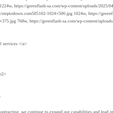
1224w, https://greenflash-sa.com/wp-content/uploads/2025
04/steptodown.com505102-1024×500.jpg 1024w, https://green
×375.jpg 768w, https://greenflash-sa.com/wp-content/uploa
l services </a>
/h2>
>
contracting, we continue to expand our capabilities and lea