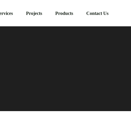
ervices
Projects
Products
Contact Us