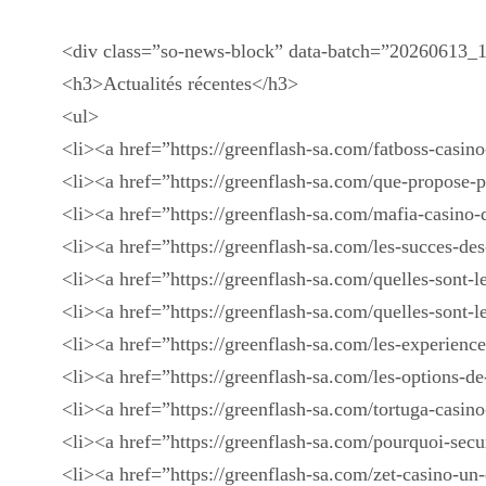
<div class=”so-news-block” data-batch=”20260613_182
<h3>Actualités récentes</h3>
<ul>
<li><a href=”https://greenflash-sa.com/fatboss-casin
<li><a href=”https://greenflash-sa.com/que-propose-p
<li><a href=”https://greenflash-sa.com/mafia-casino
<li><a href=”https://greenflash-sa.com/les-succes-de
<li><a href=”https://greenflash-sa.com/quelles-sont-
<li><a href=”https://greenflash-sa.com/quelles-sont-l
<li><a href=”https://greenflash-sa.com/les-experien
<li><a href=”https://greenflash-sa.com/les-options-d
<li><a href=”https://greenflash-sa.com/tortuga-casin
<li><a href=”https://greenflash-sa.com/pourquoi-sec
<li><a href=”https://greenflash-sa.com/zet-casino-un-