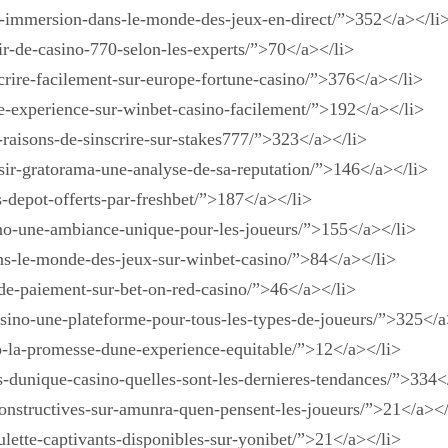
no-immersion-dans-le-monde-des-jeux-en-direct/”>352</a></li
ir-de-casino-770-selon-les-experts/”>70</a></li>
crire-facilement-sur-europe-fortune-casino/”>376</a></li>
re-experience-sur-winbet-casino-facilement/”>192</a></li>
-raisons-de-sinscrire-sur-stakes777/”>323</a></li>
sir-gratorama-une-analyse-de-sa-reputation/”>146</a></li>
s-depot-offerts-par-freshbet/”>187</a></li>
ino-une-ambiance-unique-pour-les-joueurs/”>155</a></li>
ns-le-monde-des-jeux-sur-winbet-casino/”>84</a></li>
-de-paiement-sur-bet-on-red-casino/”>46</a></li>
asino-une-plateforme-pour-tous-les-types-de-joueurs/”>325</a
o-la-promesse-dune-experience-equitable/”>12</a></li>
s-dunique-casino-quelles-sont-les-dernieres-tendances/”>334<
-constructives-sur-amunra-quen-pensent-les-joueurs/”>21</a></
ulette-captivants-disponibles-sur-yonibet/”>21</a></li>