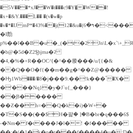
�5V���*xJ��W�t���c9�Y�̰�W��!
�x+�&Y.���L�� �(v�w�p
�v�*�IJmP*�43%��j(12�&u�(ߤ�6�<���l�g���
�I㔡
p%��ǐ��B�u�_(�t�2Jn\L�x`\
�b@�5d�Z2$̺hjma�ʔ
�4,�%�+R��OC^[�^��媵���/u/[{�&
��Q��O�f{��m��g�^��Z@�����
�Ԣ1Wb���/�8֔�j���9.��!k���ٴ�X�
�'���Nq}�y�J`u{_���}
��̯B�����
��Z�� h=��Q�k�i)�W+�
�T�S��(��$H�퍑ؚ� ]�B�br�q���6$
-�Nm� f�t���J�l�! �f�����
��;�(�1�k�p�t���f����4�u�:D�