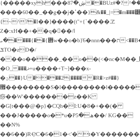
{�����xyh���8ڜ�7��BUz#ؗ�?^��6H�ý������;�Y�{?
����60��_��g��j�ߴ��}&��_|=�m���͹>
{~^?�I��]����(t"+{`����ヱ
Z�:xH��+��q�򽬚��ߊ/
�ܝ����{��{݋w��o�b}6̄�nnn���ת<��B���of�y����{5Zʳ@�x��v��ݯ���h��}
ݏTO�zD�/
���o����_��o��(<�nc�M��_׽�{�&��:a^�����ˇ�o�M�;�V�`qv>�{���i������;%
�O_���ޛ+u����+T~]���x-
�ؾ��}U����2|�����R�>z#��}
޿��������S�l��������l���������ׇ����
痧��W'�������z��K
�G[t���@�p}�CQh�I:U�8�+��(�
���J�����o�*u�Pھ�5��/ KG��
��N%
��6��)RҾC�6�1�<'�
t�Y�������