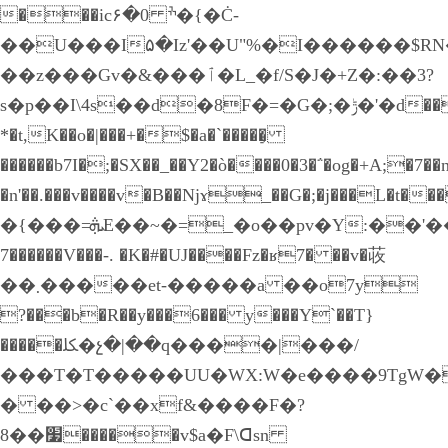
���ic۶�0 ׯ�{�Ċ-
��U���I۵�Iz'��U"%�I������$R
��z���Gv�&���ٱ�L_�f/S�J�+Z�:��3?
s�p��I\4s��d�8F�=�G�;�ݱ�'�d��?ͨ
*�t,K��o�|���+�$�a�`�����̧
������b7I�;�SX��_��Y2�ò����0�3�΅�og�+A;�
�n'��.���v����v�B��ǋɤ_��G�;�j���L�t��
�{���=ܞE��~�=_�o��pv�Y:��'���_7����A�6�kR�{���ۋ':�J:|w�
7������V���-. �K�#�UJ����Fz�ʁ7� ��v�荍
��܂�����et-�����a ��o7у
?���b�R��y���6��� y���Y`��T}
�����ﳫ�չ�|��q����|���/
���T�T�����UU�WX:W�e����9TgW
� ��>�c`��xf&����F�?
8��׷�����v$a�F\ᗡsn