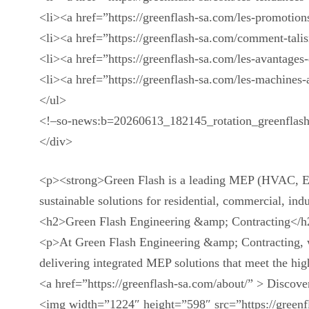
<li><a href=”https://greenflash-sa.com/les-promotion
<li><a href=”https://greenflash-sa.com/comment-talis
<li><a href=”https://greenflash-sa.com/les-avantages
<li><a href=”https://greenflash-sa.com/les-machines-
</ul>
<!–so-news:b=20260613_182145_rotation_greenflas
</div>
<p><strong>Green Flash is a leading MEP (HVAC, Elect
sustainable solutions for residential, commercial, indu
<h2>Green Flash Engineering &amp; Contracting</h
<p>At Green Flash Engineering &amp; Contracting, we 
delivering integrated MEP solutions that meet the hig
<a href=”https://greenflash-sa.com/about/” > Discov
<img width=”1224″ height=”598″ src=”https://greenf