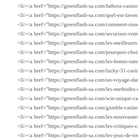
<li><a href=”https://greenflash-sa.com/fatboss-casi
<li><a href=”https://greenflash-sa.com/quel-est-laven
<li><a href=”https://greenflash-sa.com/comment-sins
<li><a href=”https://greenflash-sa.com/securisez-vot
<li><a href=”https://greenflash-sa.com/les-meilleures
<li><a href=”https://greenflash-sa.com/pourquoi-choi
<li><a href=”https://greenflash-sa.com/les-bonus-san
<li><a href=”https://greenflash-sa.com/lucky-31-cas
<li><a href=”https://greenflash-sa.com/un-voyage-da
<li><a href=”https://greenflash-sa.com/les-methodes
<li><a href=”https://greenflash-sa.com/win-unique-c
<li><a href=”https://greenflash-sa.com/gxmble-casin
<li><a href=”https://greenflash-sa.com/les-nouveaute
<li><a href=”https://greenflash-sa.com/les-critiques
<li><a href=”https://greenflash-sa.com/les-jeux-de-ro