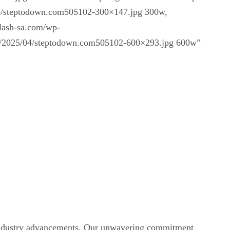
/04/steptodown.com505102-300×147.jpg 300w,
flash-sa.com/wp-
ds/2025/04/steptodown.com505102-600×293.jpg 600w”
d industry advancements. Our unwavering commitment