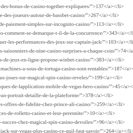
s-des-bonus-de-casino-together-expliquees/”>137</a></li>
e-des-joueurs-autour-de-bassbet-casino/”>267</a></li>
-de-paiement-simples-sur-incognito-casino/”>113</a></li>
ino-comment-se-demarque-t-il-de-la-concurrence/”>343</a></l
uer-les-performances-des-jeux-sur-captain-jack/”>103</a></l
s-saisonniers-de-nine-casino-surprises-a-chaque-coin/”>74</a
ns-de-jeux-en-ligne-propose-winbet-casino/”>383</a></li>
s-machines-a-sous-de-tortuga-casino-sont-rentables/”>187</a>
lus-joues-sur-magical-spin-casino-reveles/”>199</a></li>
stiques-de-lapplication-mobile-de-vegas-hero-casino/”>45</a><
un-portrait-detaille-de-la-plateforme/”>378</a></li>
es-offres-de-fidelite-chez-prince-ali-casino/”>259</a></li>
ces-de-rolletto-casino-et-leur-perennite/”>10</a></li>
de-succes-chez-magical-spin-casino-devoiles/”>96</a></li>
kjack-sur-vegas-plus-casino-ce-quil-faut-savoir/”>264</a></li