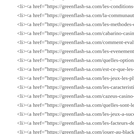
<li><a href=”https://greenflash-sa.com/les-condition
<li><a href=”https://greenflash-sa.com/la-communaut
<li><a href=”https://greenflash-sa.com/les-methodes
<li><a href=”https://greenflash-sa.com/cabarino-cas
<li><a href=”https://greenflash-sa.com/comment-eval
<li><a href=”https://greenflash-sa.com/les-evenement
<li><a href=”https://greenflash-sa.com/quelles-optio
<li><a href=”https://greenflash-sa.com/est-ce-que-le
<li><a href=”https://greenflash-sa.com/les-jeux-les-p
<li><a href=”https://greenflash-sa.com/les-caracteri
<li><a href=”https://greenflash-sa.com/cazeus-casino-
<li><a href=”https://greenflash-sa.com/quelles-sont-l
<li><a href=”https://greenflash-sa.com/les-jeux-a-suc
<li><a href=”https://greenflash-sa.com/les-facteurs-
<li><a href=”https://greenflash-sa.com/jouer-au-blac