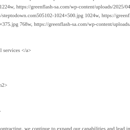
1224w, https://greenflash-sa.com/wp-content/uploads/2025
04/steptodown.com505102-1024×500.jpg 1024w, https://green
×375.jpg 768w, https://greenflash-sa.com/wp-content/uploa
l services </a>
/h2>
>
contracting, we continue to expand our capabilities and lea