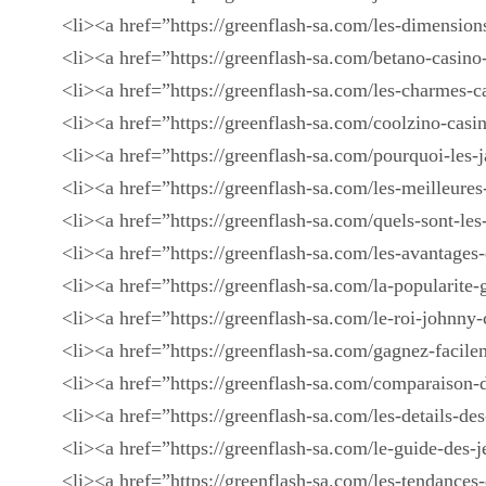
<li><a href=”https://greenflash-sa.com/les-dimension
<li><a href=”https://greenflash-sa.com/betano-casin
<li><a href=”https://greenflash-sa.com/les-charmes-
<li><a href=”https://greenflash-sa.com/coolzino-casin
<li><a href=”https://greenflash-sa.com/pourquoi-les-j
<li><a href=”https://greenflash-sa.com/les-meilleure
<li><a href=”https://greenflash-sa.com/quels-sont-le
<li><a href=”https://greenflash-sa.com/les-avantages
<li><a href=”https://greenflash-sa.com/la-popularite-
<li><a href=”https://greenflash-sa.com/le-roi-johnny
<li><a href=”https://greenflash-sa.com/gagnez-facil
<li><a href=”https://greenflash-sa.com/comparaison-
<li><a href=”https://greenflash-sa.com/les-details-de
<li><a href=”https://greenflash-sa.com/le-guide-des-j
<li><a href=”https://greenflash-sa.com/les-tendances