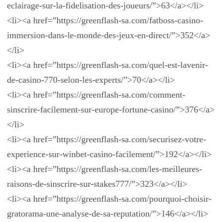
eclairage-sur-la-fidelisation-des-joueurs/”>63</a></li>
<li><a href=”https://greenflash-sa.com/fatboss-casino-
immersion-dans-le-monde-des-jeux-en-direct/”>352</a>
</li>
<li><a href=”https://greenflash-sa.com/quel-est-lavenir-
de-casino-770-selon-les-experts/”>70</a></li>
<li><a href=”https://greenflash-sa.com/comment-
sinscrire-facilement-sur-europe-fortune-casino/”>376</a>
</li>
<li><a href=”https://greenflash-sa.com/securisez-votre-
experience-sur-winbet-casino-facilement/”>192</a></li>
<li><a href=”https://greenflash-sa.com/les-meilleures-
raisons-de-sinscrire-sur-stakes777/”>323</a></li>
<li><a href=”https://greenflash-sa.com/pourquoi-choisir-
gratorama-une-analyse-de-sa-reputation/”>146</a></li>