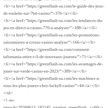
<li><a href=”https://greenflash-sa.com/le-guide-des-jeux-
de-roulette-sur-7bit-casino/”>376</a></li>
<li><a href=”https://greenflash-sa.com/les-tendances-du-
jeu-en-direct-a-casino-770-a-analyser/”>188</a></li>
<li><a href=”https://greenflash-sa.com/les-promotions-
saisonnieres-a-cresus-casino-analyse/”>166</a></li>
<li><a href=”https://greenflash-sa.com/comment-
talismania-attire-t-il-de-nouveaux-joueurs/”>71</a></li>
<li><a href=”https://greenflash-sa.com/les-avantages-de-
jouer-sur-verde-casino-en-2023/”>389</a></li>
<li><a href=”https://greenflash-sa.com/les-machines-a-
sous-les-plus-jouees-chez-lucky8-casino/”>44</a></li>
</ul>
<!–so-
news:b=20260613_182145_rotation_greenflash_,c=60–>