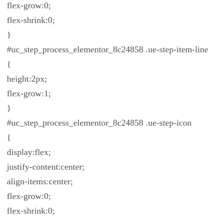
flex-grow:0;
flex-shrink:0;
}
#uc_step_process_elementor_8c24858 .ue-step-item-line
{
height:2px;
flex-grow:1;
}
#uc_step_process_elementor_8c24858 .ue-step-icon
{
display:flex;
justify-content:center;
align-items:center;
flex-grow:0;
flex-shrink:0;