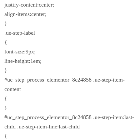
justify-content:center;
align-items:center;
}
.ue-step-label
{
font-size:9px;
line-height:1em;
}
#uc_step_process_elementor_8c24858 .ue-step-item-
content
{
}
#uc_step_process_elementor_8c24858 .ue-step-item:last-
child .ue-step-item-line:last-child
{