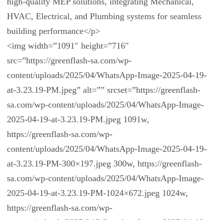
high-quality MEP solutions, integrating Mechanical,
HVAC, Electrical, and Plumbing systems for seamless
building performance</p>
<img width=”1091″ height=”716″
src=”https://greenflash-sa.com/wp-
content/uploads/2025/04/WhatsApp-Image-2025-04-19-
at-3.23.19-PM.jpeg” alt=”” srcset=”https://greenflash-
sa.com/wp-content/uploads/2025/04/WhatsApp-Image-
2025-04-19-at-3.23.19-PM.jpeg 1091w,
https://greenflash-sa.com/wp-
content/uploads/2025/04/WhatsApp-Image-2025-04-19-
at-3.23.19-PM-300×197.jpeg 300w, https://greenflash-
sa.com/wp-content/uploads/2025/04/WhatsApp-Image-
2025-04-19-at-3.23.19-PM-1024×672.jpeg 1024w,
https://greenflash-sa.com/wp-