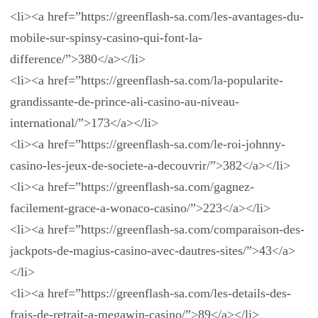
<li><a href=”https://greenflash-sa.com/les-avantages-du-
mobile-sur-spinsy-casino-qui-font-la-
difference/”>380</a></li>
<li><a href=”https://greenflash-sa.com/la-popularite-
grandissante-de-prince-ali-casino-au-niveau-
international/”>173</a></li>
<li><a href=”https://greenflash-sa.com/le-roi-johnny-
casino-les-jeux-de-societe-a-decouvrir/”>382</a></li>
<li><a href=”https://greenflash-sa.com/gagnez-
facilement-grace-a-wonaco-casino/”>223</a></li>
<li><a href=”https://greenflash-sa.com/comparaison-des-
jackpots-de-magius-casino-avec-dautres-sites/”>43</a>
</li>
<li><a href=”https://greenflash-sa.com/les-details-des-
frais-de-retrait-a-megawin-casino/”>89</a></li>