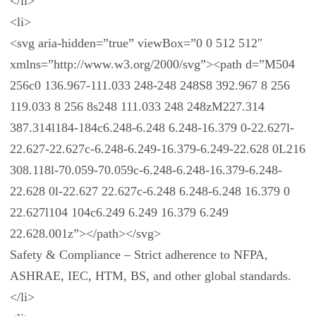
</li>
<li>
<svg aria-hidden=”true” viewBox=”0 0 512 512″
xmlns=”http://www.w3.org/2000/svg”><path d=”M504
256c0 136.967-111.033 248-248 248S8 392.967 8 256
119.033 8 256 8s248 111.033 248 248zM227.314
387.314l184-184c6.248-6.248 6.248-16.379 0-22.627l-
22.627-22.627c-6.248-6.249-16.379-6.249-22.628 0L216
308.118l-70.059-70.059c-6.248-6.248-16.379-6.248-
22.628 0l-22.627 22.627c-6.248 6.248-6.248 16.379 0
22.627l104 104c6.249 6.249 16.379 6.249
22.628.001z”></path></svg>
Safety & Compliance – Strict adherence to NFPA,
ASHRAE, IEC, HTM, BS, and other global standards.
</li>