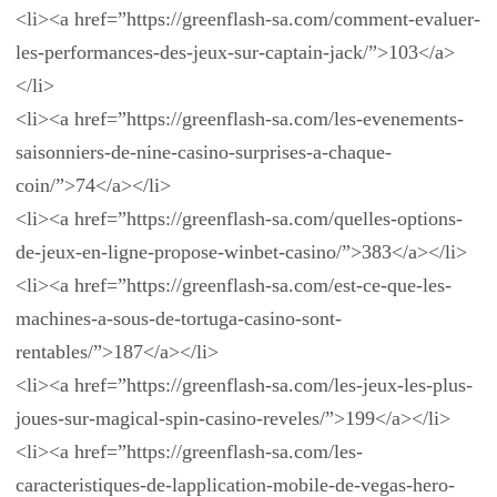
<li><a href=”https://greenflash-sa.com/comment-evaluer-
les-performances-des-jeux-sur-captain-jack/”>103</a>
</li>
<li><a href=”https://greenflash-sa.com/les-evenements-
saisonniers-de-nine-casino-surprises-a-chaque-
coin/”>74</a></li>
<li><a href=”https://greenflash-sa.com/quelles-options-
de-jeux-en-ligne-propose-winbet-casino/”>383</a></li>
<li><a href=”https://greenflash-sa.com/est-ce-que-les-
machines-a-sous-de-tortuga-casino-sont-
rentables/”>187</a></li>
<li><a href=”https://greenflash-sa.com/les-jeux-les-plus-
joues-sur-magical-spin-casino-reveles/”>199</a></li>
<li><a href=”https://greenflash-sa.com/les-
caracteristiques-de-lapplication-mobile-de-vegas-hero-