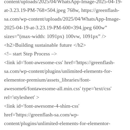
content/uploads/2025/04/WhatsApp-Image-2025-04-19-
at-3.23.19-PM-768×504.jpeg 768w, https://greenflash-
sa.com/wp-content/uploads/2025/04/WhatsApp-Image-
2025-04-19-at-3.23.19-PM-600×394.jpeg 600w”
sizes=”(max-width: 1091px) 100vw, 1091px” />
<h2>Building sustainable future </h2>
<!– start Step Process –>
<link id='font-awesome-css' href='https://greenflash-
sa.com/wp-content/plugins/unlimited-elements-for-
elementor-premium/assets_libraries/font-
awesome6/fontawesome-all.min.css' type='text/css'
rel='stylesheet' >
<link id='font-awesome-4-shim-css'
href='https://greenflash-sa.com/wp-
content/plugins/unlimited-elements-for-elementor-