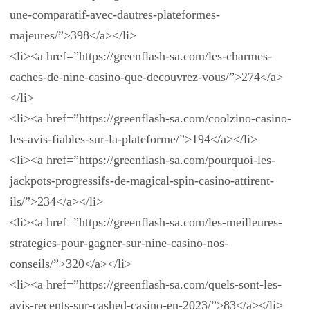
une-comparatif-avec-dautres-plateformes-
majeures/”>398</a></li>
<li><a href=”https://greenflash-sa.com/les-charmes-
caches-de-nine-casino-que-decouvrez-vous/”>274</a>
</li>
<li><a href=”https://greenflash-sa.com/coolzino-casino-
les-avis-fiables-sur-la-plateforme/”>194</a></li>
<li><a href=”https://greenflash-sa.com/pourquoi-les-
jackpots-progressifs-de-magical-spin-casino-attirent-
ils/”>234</a></li>
<li><a href=”https://greenflash-sa.com/les-meilleures-
strategies-pour-gagner-sur-nine-casino-nos-
conseils/”>320</a></li>
<li><a href=”https://greenflash-sa.com/quels-sont-les-
avis-recents-sur-cashed-casino-en-2023/”>83</a></li>