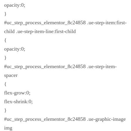
opacity:0;
}
#uc_step_process_elementor_8c24858 .ue-step-item:first-
child .ue-step-item-line:first-child
{
opacity:0;
}
#uc_step_process_elementor_8c24858 .ue-step-item-
spacer
{
flex-grow:0;
flex-shrink:0;
}
#uc_step_process_elementor_8c24858 .ue-graphic-image
img