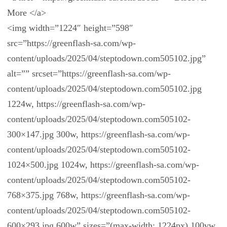
More </a>
<img width=”1224″ height=”598″
src=”https://greenflash-sa.com/wp-
content/uploads/2025/04/steptodown.com505102.jpg”
alt=”” srcset=”https://greenflash-sa.com/wp-
content/uploads/2025/04/steptodown.com505102.jpg
1224w, https://greenflash-sa.com/wp-
content/uploads/2025/04/steptodown.com505102-
300×147.jpg 300w, https://greenflash-sa.com/wp-
content/uploads/2025/04/steptodown.com505102-
1024×500.jpg 1024w, https://greenflash-sa.com/wp-
content/uploads/2025/04/steptodown.com505102-
768×375.jpg 768w, https://greenflash-sa.com/wp-
content/uploads/2025/04/steptodown.com505102-
600×293.jpg 600w” sizes=”(max-width: 1224px) 100vw,