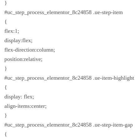
}
#uc_step_process_elementor_8c24858 .ue-step-item
{
flex:1;
display:flex;
flex-direction:column;
position:relative;
}
#uc_step_process_elementor_8c24858 .ue-item-highlight
{
display: flex;
align-items:center;
}
#uc_step_process_elementor_8c24858 .ue-step-item-gap
{