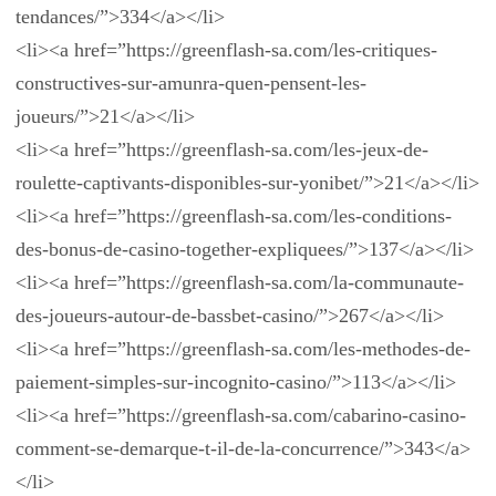
tendances/”>334</a></li>
<li><a href=”https://greenflash-sa.com/les-critiques-
constructives-sur-amunra-quen-pensent-les-
joueurs/”>21</a></li>
<li><a href=”https://greenflash-sa.com/les-jeux-de-
roulette-captivants-disponibles-sur-yonibet/”>21</a></li>
<li><a href=”https://greenflash-sa.com/les-conditions-
des-bonus-de-casino-together-expliquees/”>137</a></li>
<li><a href=”https://greenflash-sa.com/la-communaute-
des-joueurs-autour-de-bassbet-casino/”>267</a></li>
<li><a href=”https://greenflash-sa.com/les-methodes-de-
paiement-simples-sur-incognito-casino/”>113</a></li>
<li><a href=”https://greenflash-sa.com/cabarino-casino-
comment-se-demarque-t-il-de-la-concurrence/”>343</a>
</li>