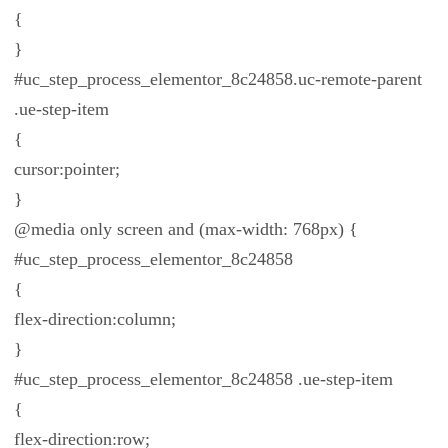
{
}
#uc_step_process_elementor_8c24858.uc-remote-parent
.ue-step-item
{
cursor:pointer;
}
@media only screen and (max-width: 768px) {
#uc_step_process_elementor_8c24858
{
flex-direction:column;
}
#uc_step_process_elementor_8c24858 .ue-step-item
{
flex-direction:row;