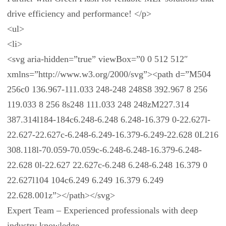
drive efficiency and performance! </p>
<ul>
<li>
<svg aria-hidden=”true” viewBox=”0 0 512 512″
xmlns=”http://www.w3.org/2000/svg”><path d=”M504
256c0 136.967-111.033 248-248 248S8 392.967 8 256
119.033 8 256 8s248 111.033 248 248zM227.314
387.314l184-184c6.248-6.248 6.248-16.379 0-22.627l-
22.627-22.627c-6.248-6.249-16.379-6.249-22.628 0L216
308.118l-70.059-70.059c-6.248-6.248-16.379-6.248-
22.628 0l-22.627 22.627c-6.248 6.248-6.248 16.379 0
22.627l104 104c6.249 6.249 16.379 6.249
22.628.001z”></path></svg>
Expert Team – Experienced professionals with deep
industry knowledge.