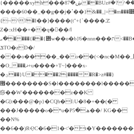
{�����xyh���8ڜ�7��BUz#ؗ�?^��6H�ý������;�Y�{?
����60��_��g��j�ߴ��}&��_|=�m���͹>
{~^?�I��]����(t"+{`����ヱ
Z�:xH��+��q�򽬚��ߊ/
�ܝ����{��{݋w��o�b}6̄�nnn���ת<��B���of�y����{5Zʳ@�x��v��ݯ���h��}
ݏTO�zD�/
���o����_��o��(<�nc�M��_׽�{�&��:a^�����ˇ�o�M�;�V�`qv>�{���i������;%
�O_���ޛ+u����+T~]���x-
�ؾ��}U����2|�����R�>z#��}
޿��������S�l��������l���������ׇ����
痧��W'�������z��K
�G[t���@�p}�CQh�I:U�8�+��(�
���J�����o�*u�Pھ�5��/ KG��
��N%
��6��)RҾC�6�1�<'�
t�Y�������