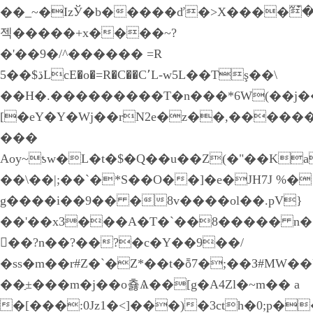
��_~�IzЎ�b�����ď�>X����߬�
젝�����+x����~?
�'��9�/^������ =R
5��$ڌLcE�o�=R�C��C՚L-w5L��Tş��\
��H�.���������T�n���*6W(��j��^f+�<ں3�����׎��$T��vjnƁ=�@��
[�eY�Y�Wj��rN2e�z��,������''
���
Aoy~ƾw�L�t�$�Q��u��Z(�"��K
��\��|;��`�*S��O��]�e�JH7J %�
g����i��9�� �8v����ol��.pV}
��'��x3���A�T�`��8����� n�
��?n��?��?�c�Y��9��/
�ss�m��r#Z�`�Z*��t�ȭ7�;��З#MW�
��ַ±���m�j��o춇Ѧ��[g�A4Zl�~m�� a
�[���:0Jz1�<]���)�3cth�0;p