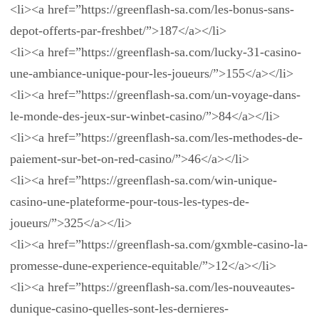
<li><a href=”https://greenflash-sa.com/les-bonus-sans-
depot-offerts-par-freshbet/”>187</a></li>
<li><a href=”https://greenflash-sa.com/lucky-31-casino-
une-ambiance-unique-pour-les-joueurs/”>155</a></li>
<li><a href=”https://greenflash-sa.com/un-voyage-dans-
le-monde-des-jeux-sur-winbet-casino/”>84</a></li>
<li><a href=”https://greenflash-sa.com/les-methodes-de-
paiement-sur-bet-on-red-casino/”>46</a></li>
<li><a href=”https://greenflash-sa.com/win-unique-
casino-une-plateforme-pour-tous-les-types-de-
joueurs/”>325</a></li>
<li><a href=”https://greenflash-sa.com/gxmble-casino-la-
promesse-dune-experience-equitable/”>12</a></li>
<li><a href=”https://greenflash-sa.com/les-nouveautes-
dunique-casino-quelles-sont-les-dernieres-