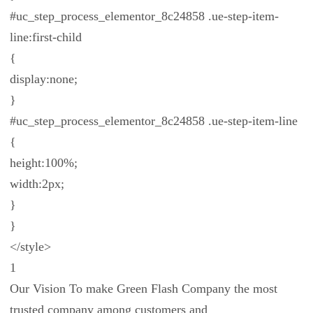
#uc_step_process_elementor_8c24858 .ue-step-item-
line:first-child
{
display:none;
}
#uc_step_process_elementor_8c24858 .ue-step-item-line
{
height:100%;
width:2px;
}
}
</style>
1
Our Vision To make Green Flash Company the most
trusted company among customers and