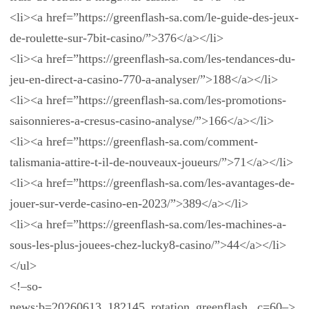
<li><a href=”https://greenflash-sa.com/le-guide-des-jeux-
de-roulette-sur-7bit-casino/”>376</a></li>
<li><a href=”https://greenflash-sa.com/les-tendances-du-
jeu-en-direct-a-casino-770-a-analyser/”>188</a></li>
<li><a href=”https://greenflash-sa.com/les-promotions-
saisonnieres-a-cresus-casino-analyse/”>166</a></li>
<li><a href=”https://greenflash-sa.com/comment-
talismania-attire-t-il-de-nouveaux-joueurs/”>71</a></li>
<li><a href=”https://greenflash-sa.com/les-avantages-de-
jouer-sur-verde-casino-en-2023/”>389</a></li>
<li><a href=”https://greenflash-sa.com/les-machines-a-
sous-les-plus-jouees-chez-lucky8-casino/”>44</a></li>
</ul>
<!–so-
news:b=20260613_182145_rotation_greenflash_,c=60–>