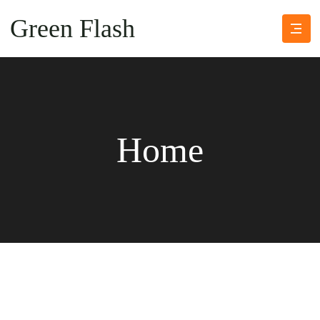
Green Flash
Home