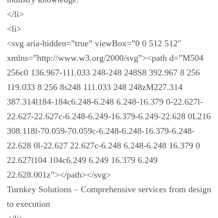
</li>
<li>
<svg aria-hidden=”true” viewBox=”0 0 512 512″
xmlns=”http://www.w3.org/2000/svg”><path d=”M504
256c0 136.967-111.033 248-248 248S8 392.967 8 256
119.033 8 256 8s248 111.033 248 248zM227.314
387.314l184-184c6.248-6.248 6.248-16.379 0-22.627l-
22.627-22.627c-6.248-6.249-16.379-6.249-22.628 0L216
308.118l-70.059-70.059c-6.248-6.248-16.379-6.248-
22.628 0l-22.627 22.627c-6.248 6.248-6.248 16.379 0
22.627l104 104c6.249 6.249 16.379 6.249
22.628.001z”></path></svg>
Turnkey Solutions – Comprehensive services from design
to execution