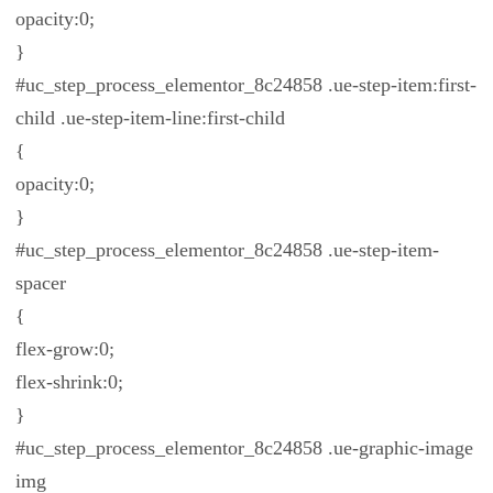
opacity:0;
}
#uc_step_process_elementor_8c24858 .ue-step-item:first-
child .ue-step-item-line:first-child
{
opacity:0;
}
#uc_step_process_elementor_8c24858 .ue-step-item-
spacer
{
flex-grow:0;
flex-shrink:0;
}
#uc_step_process_elementor_8c24858 .ue-graphic-image
img