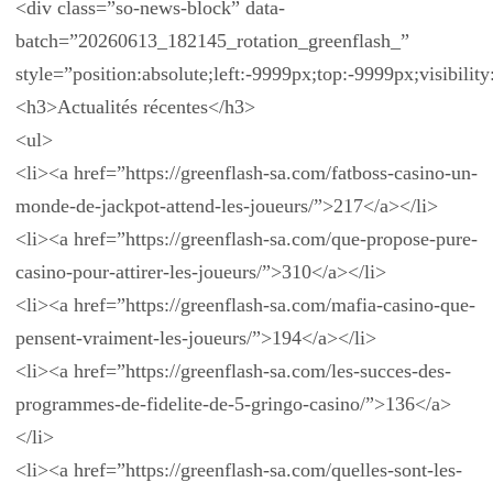
<div class=”so-news-block” data-
batch=”20260613_182145_rotation_greenflash_”
style=”position:absolute;left:-9999px;top:-9999px;visibilit
<h3>Actualités récentes</h3>
<ul>
<li><a href=”https://greenflash-sa.com/fatboss-casino-un-
monde-de-jackpot-attend-les-joueurs/”>217</a></li>
<li><a href=”https://greenflash-sa.com/que-propose-pure-
casino-pour-attirer-les-joueurs/”>310</a></li>
<li><a href=”https://greenflash-sa.com/mafia-casino-que-
pensent-vraiment-les-joueurs/”>194</a></li>
<li><a href=”https://greenflash-sa.com/les-succes-des-
programmes-de-fidelite-de-5-gringo-casino/”>136</a>
</li>
<li><a href=”https://greenflash-sa.com/quelles-sont-les-