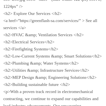
1224px” />
<h2> Explore Our Services </h2>
<a href=”https://greenflash-sa.com/services/” > See all
services </a>
<h2>HVAC &amp; Ventilation Services </h2>
<h2>Electrical Services</h2>
<h2>Firefighting Systems</h2>
<h2>Low-Current Systems &amp; Smart Solutions</h2>
<h2>Plumbing &amp; Water Systems</h2>
<h2>Utilities &amp; Infrastructure Services</h2>
<h2>MEP Design &amp; Engineering Solutions</h2>
<h2>Building sustainable future </h2>
<p>With a proven track record in electromechanical
contracting, we continue to expand our capabilities and
lead industry advancements. Our unwavering