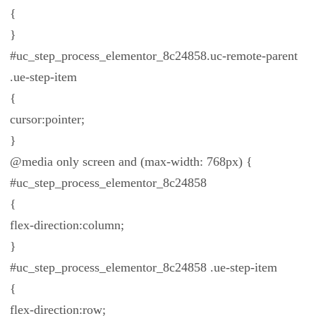
{
}
#uc_step_process_elementor_8c24858.uc-remote-parent
.ue-step-item
{
cursor:pointer;
}
@media only screen and (max-width: 768px) {
#uc_step_process_elementor_8c24858
{
flex-direction:column;
}
#uc_step_process_elementor_8c24858 .ue-step-item
{
flex-direction:row;