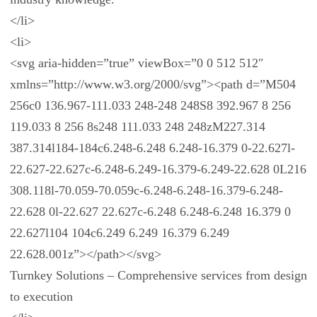
</li>
<li>
<svg aria-hidden=”true” viewBox=”0 0 512 512″
xmlns=”http://www.w3.org/2000/svg”><path d=”M504
256c0 136.967-111.033 248-248 248S8 392.967 8 256
119.033 8 256 8s248 111.033 248 248zM227.314
387.314l184-184c6.248-6.248 6.248-16.379 0-22.627l-
22.627-22.627c-6.248-6.249-16.379-6.249-22.628 0L216
308.118l-70.059-70.059c-6.248-6.248-16.379-6.248-
22.628 0l-22.627 22.627c-6.248 6.248-6.248 16.379 0
22.627l104 104c6.249 6.249 16.379 6.249
22.628.001z”></path></svg>
Turnkey Solutions – Comprehensive services from design
to execution