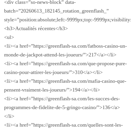
<div class=”so-news-block” data-
batch=”20260613_182145_rotation_greenflash_”
style=”position:absolute;left:-9999px;top:-9999px;visibilit
<h3>Actualités récentes</h3>
<ul>
<li><a href=”https://greenflash-sa.com/fatboss-casino-un-
monde-de-jackpot-attend-les-joueurs/”>217</a></li>
<li><a href=”https://greenflash-sa.com/que-propose-pure-
casino-pour-attirer-les-joueurs/”>310</a></li>
<li><a href=”https://greenflash-sa.com/mafia-casino-que-
pensent-vraiment-les-joueurs/”>194</a></li>
<li><a href=”https://greenflash-sa.com/les-succes-des-
programmes-de-fidelite-de-5-gringo-casino/”>136</a>
</li>
<li><a href=”https://greenflash-sa.com/quelles-sont-les-