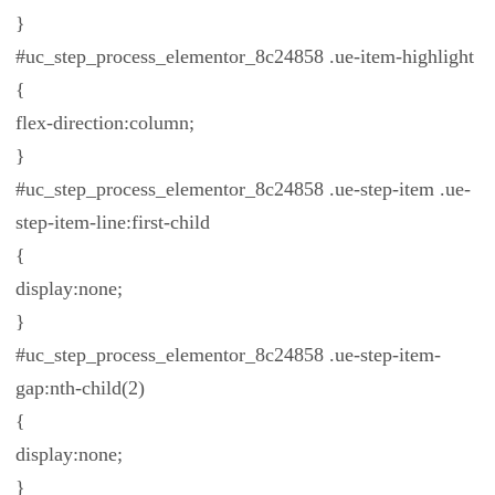
}
#uc_step_process_elementor_8c24858 .ue-item-highlight
{
flex-direction:column;
}
#uc_step_process_elementor_8c24858 .ue-step-item .ue-
step-item-line:first-child
{
display:none;
}
#uc_step_process_elementor_8c24858 .ue-step-item-
gap:nth-child(2)
{
display:none;
}