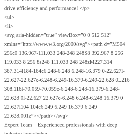
drive efficiency and performance! </p>
<ul>
<li>
<svg aria-hidden=”true” viewBox=”0 0 512 512″
xmlns=”http://www.w3.org/2000/svg”><path d=”M504
256c0 136.967-111.033 248-248 248S8 392.967 8 256
119.033 8 256 8s248 111.033 248 248zM227.314
387.314l184-184c6.248-6.248 6.248-16.379 0-22.627l-
22.627-22.627c-6.248-6.249-16.379-6.249-22.628 0L216
308.118l-70.059-70.059c-6.248-6.248-16.379-6.248-
22.628 0l-22.627 22.627c-6.248 6.248-6.248 16.379 0
22.627l104 104c6.249 6.249 16.379 6.249
22.628.001z”></path></svg>
Expert Team – Experienced professionals with deep
industry knowledge.