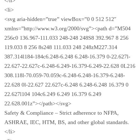
</li>
<li>
<svg aria-hidden=”true” viewBox=”0 0 512 512″
xmlns=”http://www.w3.org/2000/svg”><path d=”M504
256c0 136.967-111.033 248-248 248S8 392.967 8 256
119.033 8 256 8s248 111.033 248 248zM227.314
387.314l184-184c6.248-6.248 6.248-16.379 0-22.627l-
22.627-22.627c-6.248-6.249-16.379-6.249-22.628 0L216
308.118l-70.059-70.059c-6.248-6.248-16.379-6.248-
22.628 0l-22.627 22.627c-6.248 6.248-6.248 16.379 0
22.627l104 104c6.249 6.249 16.379 6.249
22.628.001z”></path></svg>
Safety & Compliance – Strict adherence to NFPA,
ASHRAE, IEC, HTM, BS, and other global standards.
</li>