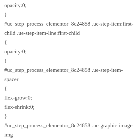
opacity:0;
}
#uc_step_process_elementor_8c24858 .ue-step-item:first-
child .ue-step-item-line:first-child
{
opacity:0;
}
#uc_step_process_elementor_8c24858 .ue-step-item-
spacer
{
flex-grow:0;
flex-shrink:0;
}
#uc_step_process_elementor_8c24858 .ue-graphic-image
img