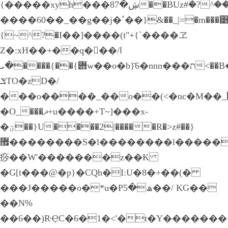
{�����xyh���8ڜ�7��BUz#ؗ�?^��6H�ý������;�Y�{?
����60��_��g��j�ߴ��}&��_|=�m���͹>
{~^?�I��]����(t"+{`����ヱ
Z�:xH��+��q�򽬚��ߊ/
�ܝ����{��{݋w��o�b}6̄�nnn���ת<��B���of�y����{5Zʳ@�x��v��ݯ���h��}
ݏTO�zD�/
���o����_��o��(<�nc�M��_׽�{�&��:a^�����ˇ�o�M�;�V�`qv>�{���i������;%
�O_���ޛ+u����+T~]���x-
�ؾ��}U����2|�����R�>z#��}
޿��������S�l��������l���������ׇ����
痧��W'�������z��K
�G[t���@�p}�CQh�I:U�8�+��(�
���J�����o�*u�Pھ�5��/ KG��
��N%
��6��)RҾC�6�1�<'�
t�Y�������