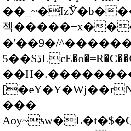
��_~�IzЎ�b�
젝�����+x��
�'��9�/^������
5��$ڌLcE�o�=R�C��C՚L-w5L��Tş��\
��H�.���������T�n���*6W(��j
[�eY�Y�Wj��rN
���
Aoy~ƾw�L�t�$