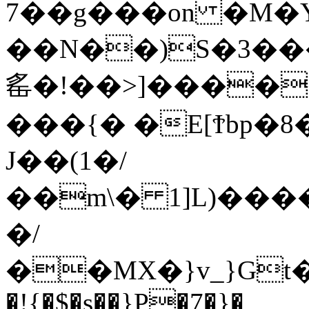
7��g�
��on �M�
��N��)S�3�
䍃�!��>]�����
���{� �E[Ϯbp�
J��(1�/
��m\� 1]L)��
�/
��MX�}v_}Gt�f
�!{�$�s��}P�7�}�